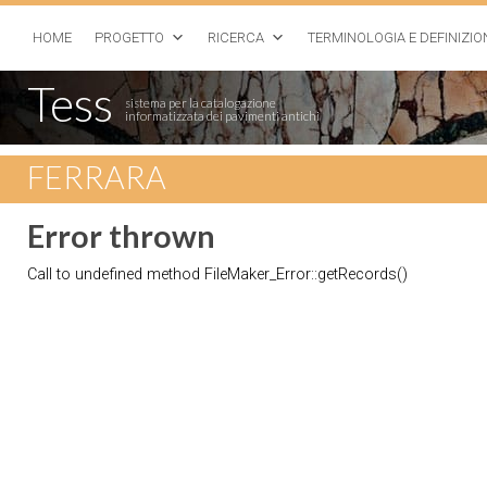
HOME
PROGETTO
RICERCA
TERMINOLOGIA E DEFINIZIO
Tess
sistema per la catalogazione
informatizzata dei pavimenti antichi
FERRARA
Error thrown
Call to undefined method FileMaker_Error::getRecords()