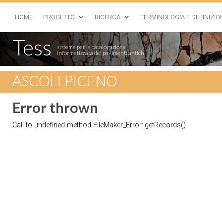
HOME
PROGETTO
RICERCA
TERMINOLOGIA E DEFINIZIO
Tess
sistema per la catalogazione
informatizzata dei pavimenti antichi
ASCOLI PICENO
Error thrown
Call to undefined method FileMaker_Error::getRecords()