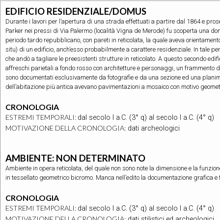
EDIFICIO RESIDENZIALE/DOMUS
Durante i lavori per l’apertura di una strada effettuati a partire dal 1864 e pros
Parker nei pressi di Via Palermo (località Vigna de Merode) fu scoperta una do
periodo tardo repubblicano, con pareti in reticolata, la quale aveva orientament
situ) di un edificio, anch’esso probabilmente a carattere residenziale. In tale per
che andò a tagliare le preesistenti strutture in reticolato. A questo secondo ed
affreschi parietali a fondo rosso con architetture e personaggi, un frammento 
sono documentati esclusivamente da fotografie e da una sezione ed una planime
dell’abitazione più antica avevano pavimentazioni a mosaico con motivo geomet
CRONOLOGIA
ESTREMI TEMPORALI:
dal secolo I a.C. (3° q) al secolo I a.C. (4° q)
MOTIVAZIONE DELLA CRONOLOGIA:
dati archeologici
AMBIENTE: NON DETERMINATO
Ambiente in opera reticolata, del quale non sono note la dimensione e la funzione
in tessellato geometrico bicromo. Manca nell’edito la documentazione grafica e 
CRONOLOGIA
ESTREMI TEMPORALI:
dal secolo I a.C. (3° q) al secolo I a.C. (4° q)
MOTIVAZIONE DELLA CRONOLOGIA:
dati stilistici ed archeologici