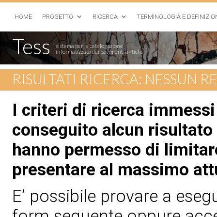
HOME
PROGETTO
RICERCA
TERMINOLOGIA E DEFINIZIO
Tess
sistema per la catalogazione
informatizzata dei pavimenti antichi
RISULTATI RICERCA: NESSUN 
I criteri di ricerca immess
conseguito alcun risultato 
hanno permesso di limitare
presentare al massimo att
E’ possibile provare a esegui
form seguente oppure acced