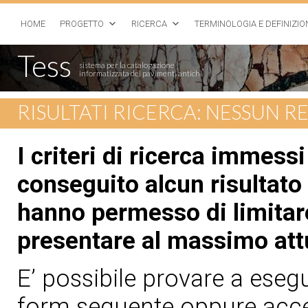
HOME
PROGETTO
RICERCA
TERMINOLOGIA E DEFINIZIO
Tess
sistema per la catalogazione
informatizzata dei pavimenti antichi
RISULTATI RICERCA: NESSUN 
I criteri di ricerca immess
conseguito alcun risultato 
hanno permesso di limitare
presentare al massimo att
E’ possibile provare a esegui
form seguente oppure acced