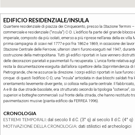
EDIFICIO RESIDENZIALE/INSULA
Quartiere residenziale di piazza dei Cinquecento, presso la Stazione Termini – e
commerciale e residenziale ("insula") C-D. L’edificio fa parte del grande blocco e
imperiale, composto da più isolati, emerso a più riprese nell’area della ex villa 
prima campagna di scavi nel 1777 e poi fra 1862 e 1869, in occasione dei lavori
Stazione Centrale delle Ferrovie; ulteriori sterri furono eseguiti nel 1947, durante 
costruzione della metropolitana. Tutti gli edifici riportati in luce vennero distrutt
delle decorazioni parietali e pavimentali fu recuperata. L’unica fonte relativa agl
resta la documentazione eseguita dall’allora ispettore della Soprintendenza di
Pietrogrande, che ne assunse la direzione. I corpi edilizi riportati in luce furon
cinque: di questi l’edificio C-D, una "insula" articolata in due blocchi saldati fra
orientamento lievemente divergente, si colloca nella parte centrale. Il fabbricato,
A e B da due strade basolate, era strutturato secondo la tipologia "ostiense", co
superiori e botteghe commerciali sul fronte della strada, che hanno restituito tr
pavimentazioni musive (pianta edificio da FERREA 1996).
CRONOLOGIA
ESTREMI TEMPORALI:
dal secolo II d.C. (3° q) al secolo II d.C. (4° q)
MOTIVAZIONE DELLA CRONOLOGIA:
dati stilistici ed archeologici