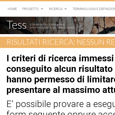
HOME
PROGETTO
RICERCA
TERMINOLOGIA E DEFINIZIO
Tess
sistema per la catalogazione
informatizzata dei pavimenti antichi
RISULTATI RICERCA: NESSUN 
I criteri di ricerca immess
conseguito alcun risultato 
hanno permesso di limitare
presentare al massimo att
E’ possibile provare a esegui
form seguente oppure acced