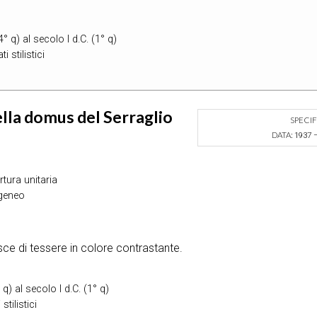
4° q) al secolo I d.C. (1° q)
ti stilistici
la domus del Serraglio
SPECI
DATA:
1937 
tura unitaria
geneo
e di tessere in colore contrastante.
 q) al secolo I d.C. (1° q)
stilistici