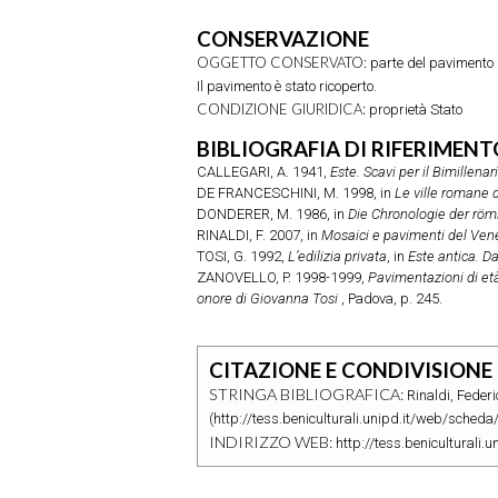
CONSERVAZIONE
OGGETTO CONSERVATO:
parte del pavimento
Il pavimento è stato ricoperto.
CONDIZIONE GIURIDICA:
proprietà Stato
BIBLIOGRAFIA DI RIFERIMENT
CALLEGARI, A.
1941,
Este. Scavi per il Bimillena
DE FRANCESCHINI, M.
1998, in
Le ville romane d
DONDERER, M.
1986, in
Die Chronologie der römi
RINALDI, F.
2007, in
Mosaici e pavimenti del Venet
TOSI, G.
1992,
L’edilizia privata
, in
Este antica. Da
ZANOVELLO, P.
1998-1999,
Pavimentazioni di età 
onore di Giovanna Tosi
, Padova, p. 245.
CITAZIONE E CONDIVISIONE
STRINGA BIBLIOGRAFICA:
Rinaldi, Feder
(http://tess.beniculturali.unipd.it/web/scheda
INDIRIZZO WEB:
http://tess.beniculturali