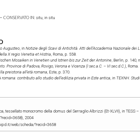
CONSERVATO IN:
 –
situ, in situ
O
rio Augusteo
, in
Notizie degli Scavi di Antichità. Atti dell’Accademia Nazionale dei L
ella X regio Venetia et Histria
, Roma, p. 558.
schen Mosaiken in Venetien und Istrien bis zur Zeit der Antonine
, Berlin, p. 140, n
o. Province di Padova, Rovigo, Verona e Vicenza (I sec.a.C. – VI sec.d.C.)
, Roma.
lla preistoria all’età romana
, Este, p. 370.
romana: contributo allo studio dell’edilizia privata in Este antica
, in
TEXNH. Studi 
ica, tessellato monocromo della domus del Serraglio Albrizzi (Et-XLVII), in TESS 
/?recid=3658), 2004
.unipd.it/web/scheda/?recid=3658