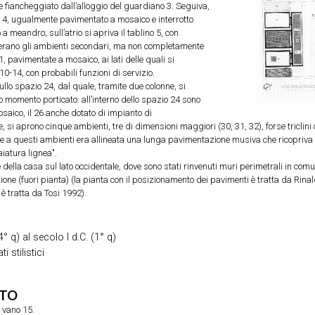
 fiancheggiato dall’alloggio del guardiano 3. Seguiva,
co 4, ugualmente pavimentato a mosaico e interrotto
 meandro; sull’atrio si apriva il tablino 5, con
 erano gli ambienti secondari, ma non completamente
1, pavimentate a mosaico, ai lati delle quali si
10-14, con probabili funzioni di servizio.
llo spazio 24, dal quale, tramite due colonne, si
o momento porticato: all’interno dello spazio 24 sono
osaico, il 26 anche dotato di impianto di
e, si aprono cinque ambienti, tre di dimensioni maggiori (30, 31, 32), forse tricli
onte a questi ambienti era allineata una lunga pavimentazione musiva che ricopriva l’
aiatura lignea".
ella casa sul lato occidentale, dove sono stati rinvenuti muri perimetrali in comune
ione (fuori pianta) (la pianta con il posizionamento dei pavimenti è tratta da Rin
è tratta da Tosi 1992).
4° q) al secolo I d.C. (1° q)
ti stilistici
ATO
 vano 15.