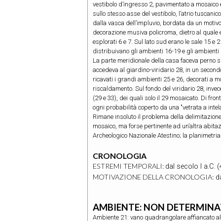
vestibolo d’ingresso 2, pavimentato a mosaico e
sullo stesso asse del vestibolo, l’atrio tuscani
dalla vasca dell’impluvio, bordata da un motivo a
decorazione musiva policroma, dietro al quale
esplorati 6 e 7. Sul lato sud erano le sale 15 e 2
distribuivano gli ambienti 16-19 e gli ambienti 
La parte meridionale della casa faceva perno su
accedeva al giardino-viridario 28, in un second
ricavati i grandi ambienti 25 e 26, decorati a m
riscaldamento. Sul fondo del viridario 28, invec
(29 e 33), dei quali solo il 29 mosaicato. Di fr
ogni probabilità coperto da una "vetrata a intel
Rimane insoluto il problema della delimitazione d
mosaico, ma forse pertinente ad un’altra abitaz
Archeologico Nazionale Atestino; la planimetria 
CRONOLOGIA
ESTREMI TEMPORALI:
dal secolo I a.C. (
MOTIVAZIONE DELLA CRONOLOGIA:
da
AMBIENTE: NON DETERMIN
Ambiente 21: vano quadrangolare affiancato al