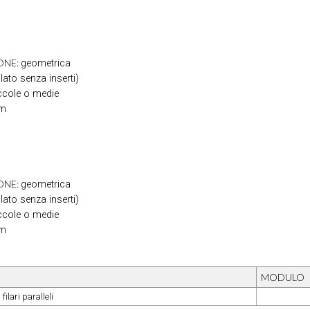
ONE:
geometrica
llato senza inserti)
ccole o medie
cm
ONE:
geometrica
llato senza inserti)
ccole o medie
cm
MODULO
ilari paralleli