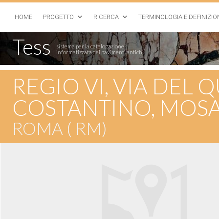
HOME
PROGETTO
RICERCA
TERMINOLOGIA E DEFINIZIO
Tess
sistema per la catalogazione
informatizzata dei pavimenti antichi
REGIO VI, VIA DEL 
COSTANTINO, MOSA
ROMA ( RM)