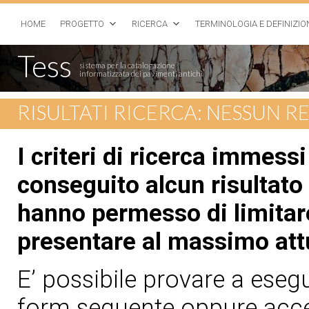
HOME
PROGETTO
RICERCA
TERMINOLOGIA E DEFINIZIO
Tess
sistema per la catalogazione
informatizzata dei pavimenti antichi
RISULTATI RICERCA: NESSUN 
I criteri di ricerca immess
conseguito alcun risultato 
hanno permesso di limitare
presentare al massimo att
E’ possibile provare a esegui
form seguente oppure acced