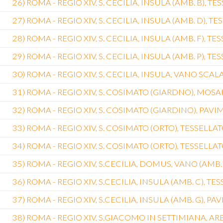
26) ROMA - REGIO XIV, S. CECILIA, INSULA (AMB. B)
27) ROMA - REGIO XIV, S. CECILIA, INSULA (AMB. D)
28) ROMA - REGIO XIV, S. CECILIA, INSULA (AMB. F),
29) ROMA - REGIO XIV, S. CECILIA, INSULA (AMB. P), T
30) ROMA - REGIO XIV, S. CECILIA, INSULA, VANO SCA
31) ROMA - REGIO XIV, S. COSIMATO (GIARDNO), MOS
32) ROMA - REGIO XIV, S. COSIMATO (GIARDINO), PA
33) ROMA - REGIO XIV, S. COSIMATO (ORTO), TESSELL
34) ROMA - REGIO XIV, S. COSIMATO (ORTO), TESSELL
35) ROMA - REGIO XIV, S.CECILIA, DOMUS, VANO (AM
36) ROMA - REGIO XIV, S.CECILIA, INSULA (AMB. C), T
37) ROMA - REGIO XIV, S.CECILIA, INSULA (AMB. G),
38) ROMA - REGIO XIV, S.GIACOMO IN SETTIMIANA, 