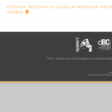
83) ROMA - REGIO XIV, VILLA DELLA FARNESINA, VIR
LATERIZI
TESS - Sistema per la Catalogazione informatizzata 
Ques
Creative Commons Attribuzione