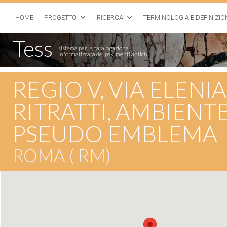
HOME
PROGETTO
RICERCA
TERMINOLOGIA E DEFINIZIO
Tess
sistema per la catalogazione
informatizzata dei pavimenti antichi
REGIO V, VIA ELENI
RITRATTI, AMBIENT
PSEUDO EMBLEMA
ROMA ( RM)