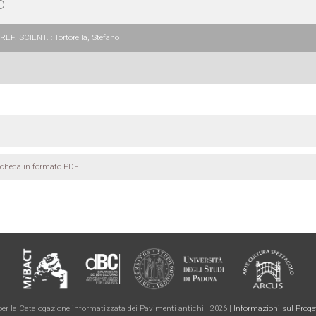
O
EF. SCIENT. : Tortorella, Stefano
scheda in formato PDF
er la Catalogazione informatizzata dei Pavimenti antichi | 2026 |
Informazioni sul Proge