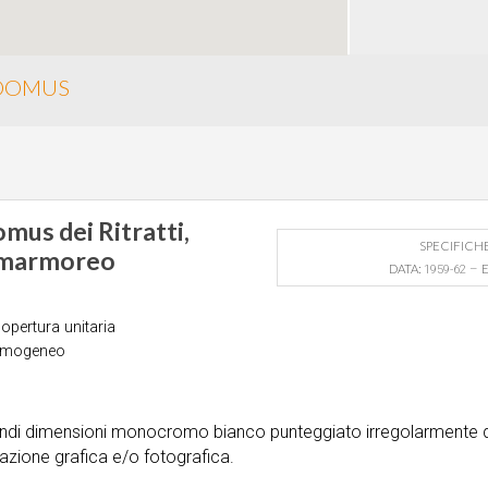
/DOMUS
omus dei Ritratti,
SPECIFICH
o marmoreo
DATA:
1959-62 –
opertura unitaria
omogeneo
grandi dimensioni monocromo bianco punteggiato irregolarmente 
tazione grafica e/o fotografica.