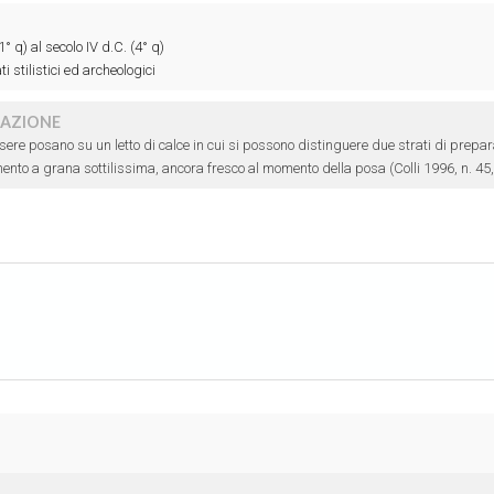
1° q) al secolo IV d.C. (4° q)
i stilistici ed archeologici
RAZIONE
ssere posano su un letto di calce in cui si possono distinguere due strati di prepar
mento a grana sottilissima, ancora fresco al momento della posa (Colli 1996, n. 45,