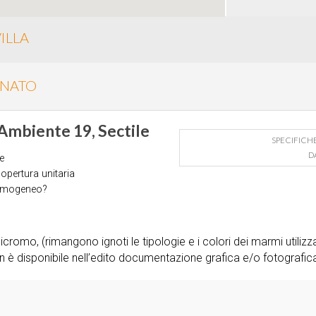
ILLA
INATO
 Ambiente 19, Sectile
SPECIFICH
D
e
opertura unitaria
omogeneo?
romo, (rimangono ignoti le tipologie e i colori dei marmi utiliz
 è disponibile nell’edito documentazione grafica e/o fotografic