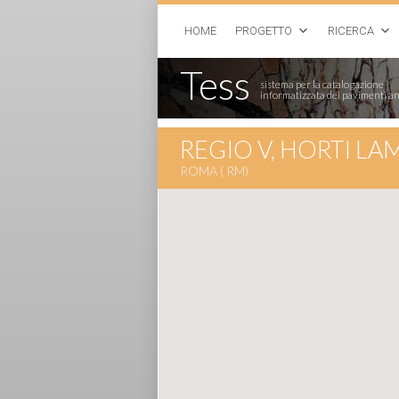
HOME
PROGETTO
RICERCA
Tess
sistema per la catalogazione
informatizzata dei pavimenti an
REGIO V, HORTI LAM
ROMA ( RM)