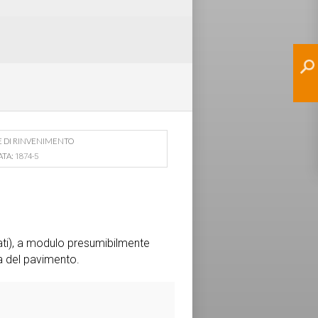
E DI RINVENIMENTO
ATA:
1874-5
zati), a modulo presumibilmente
a del pavimento.