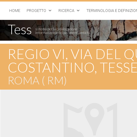
HOME
PROGETTO
RICERCA
TERMINOLOGIA E DEFINIZIO
Tess
sistema per la catalogazione
informatizzata dei pavimenti antichi
REGIO VI, VIA DEL 
COSTANTINO, TESS
ROMA ( RM)