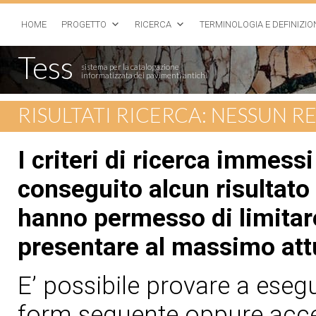
HOME
PROGETTO
RICERCA
TERMINOLOGIA E DEFINIZIO
Tess
sistema per la catalogazione
informatizzata dei pavimenti antichi
RISULTATI RICERCA: NESSUN 
I criteri di ricerca immess
conseguito alcun risultato 
hanno permesso di limitare
presentare al massimo att
E’ possibile provare a esegui
form seguente oppure acced