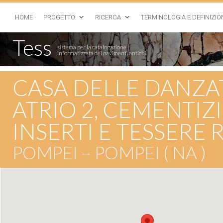
HOME
PROGETTO
RICERCA
TERMINOLOGIA E DEFINIZIO
Tess
sistema per la catalogazione
informatizzata dei pavimenti antichi
CASA DELLE DANZATRI
ATRIO 2, CEMENTI
INSERTI E TESSERE
POMPEI – POMPEI ( NA )