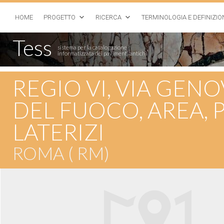
HOME
PROGETTO
RICERCA
TERMINOLOGIA E DEFINIZIO
Tess
sistema per la catalogazione
informatizzata dei pavimenti antichi
REGIO VI, VIA GENO
DEL FUOCO, AREA,
LATERIZI
ROMA ( RM)