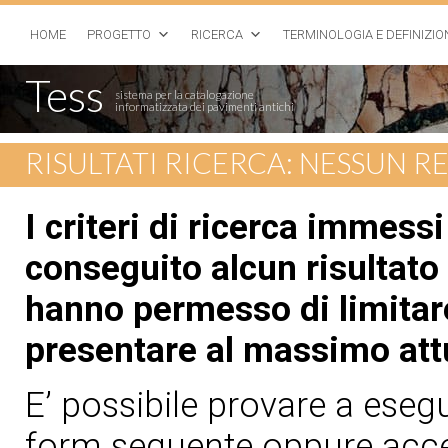
HOME
PROGETTO
RICERCA
TERMINOLOGIA E DEFINIZIO
Tess
sistema per la catalogazione
informatizzata dei pavimenti antichi
RISULTATI RICERCA: NESSUN 
I criteri di ricerca immess
conseguito alcun risultato 
hanno permesso di limitare
presentare al massimo att
E’ possibile provare a esegui
form seguente oppure acced