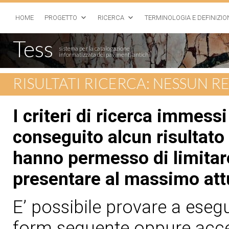
HOME
PROGETTO
RICERCA
TERMINOLOGIA E DEFINIZIO
Tess
sistema per la catalogazione
informatizzata dei pavimenti antichi
RISULTATI RICERCA: NESSUN 
I criteri di ricerca immess
conseguito alcun risultato 
hanno permesso di limitare
presentare al massimo att
E’ possibile provare a esegui
form seguente oppure acced