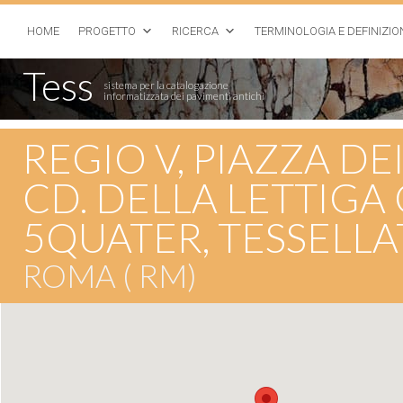
HOME
PROGETTO
RICERCA
TERMINOLOGIA E DEFINIZIO
Tess
sistema per la catalogazione
informatizzata dei pavimenti antichi
REGIO V, PIAZZA D
CD. DELLA LETTIGA
5QUATER, TESSEL
ROMA ( RM)