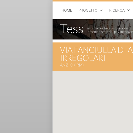
HOME
PROGETTO
RICERCA
Tess
sistema per la catalogazione
informatizzata dei pavimenti an
VIA FANCIULLA DI 
IRREGOLARI
ANZIO ( RM)