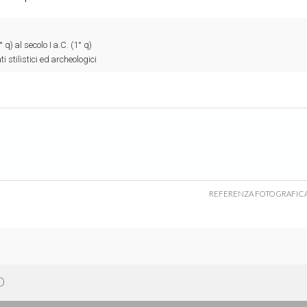
° q) al secolo I a.C. (1° q)
i stilistici ed archeologici
REFERENZA FOTOGRAFIC
O