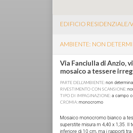
EDIFICIO RESIDENZIALE/V
AMBIENTE: NON DETERM
Via Fanciulla di Anzio, v
mosaico a tessere irreg
PARTE DELL’AMBIENTE:
non determina
RIVESTIMENTO CON SCANSIONE:
no
TIPO DI IMPAGINAZIONE:
a campo 
CROMIA:
monocromo
Mosaico monocromo bianco a tessere
superstite misura m 4,40 x 1,35. Il 
inferiore di 10 cm, ma i rapporti tr