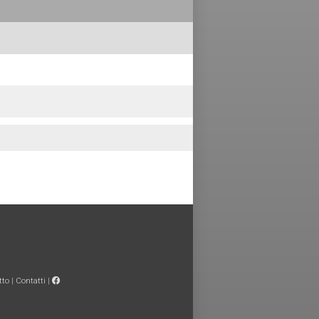
tto
|
Contatti
|