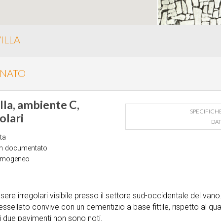
ILLA
INATO
illa, ambiente C,
SPECIFICH
olari
DAT
ta
n documentato
omogeneo
 irregolari visibile presso il settore sud-occidentale del vano.
tessellato convive con un cementizio a base fittile, rispetto al q
a i due pavimenti non sono noti.