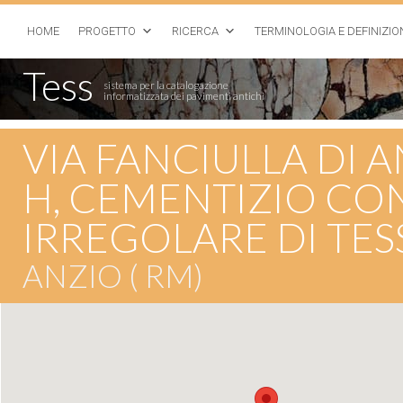
HOME
PROGETTO
RICERCA
TERMINOLOGIA E DEFINIZIO
Tess
sistema per la catalogazione
informatizzata dei pavimenti antichi
VIA FANCIULLA DI A
H, CEMENTIZIO CO
IRREGOLARE DI TES
ANZIO ( RM)