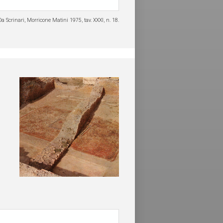
Da Scrinari, Morricone Matini 1975, tav. XXXI, n. 18.