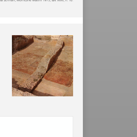
Da Scrinari, Morricone Matini 1975, tav. XXXI, n. 18.