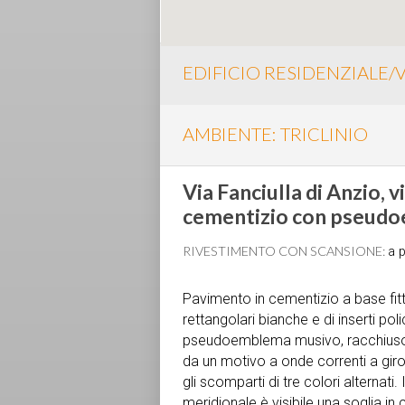
EDIFICIO RESIDENZIALE/V
AMBIENTE: TRICLINIO
Via Fanciulla di Anzio, v
cementizio con pseudo
RIVESTIMENTO CON SCANSIONE:
a p
Pavimento in cementizio a base fitt
rettangolari bianche e di inserti po
pseudoemblema musivo, racchiuso da
da un motivo a onde correnti a giro
gli scomparti di tre colori alterna
meridionale è visibile una soglia 