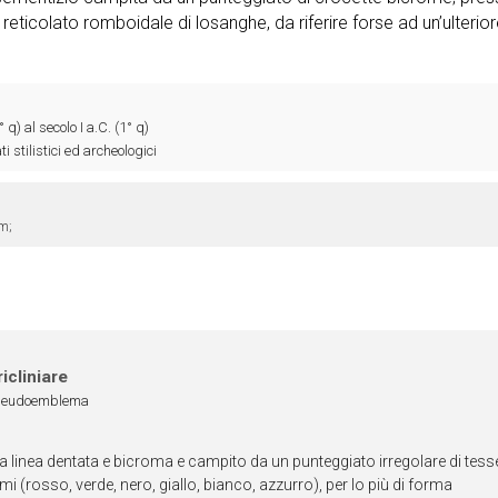
reticolato romboidale di losanghe, da riferire forse ad un’ulterio
° q) al secolo I a.C. (1° q)
i stilistici ed archeologici
m;
icliniare
seudoemblema
na linea dentata e bicroma e campito da un punteggiato irregolare di tess
omi (rosso, verde, nero, giallo, bianco, azzurro), per lo più di forma