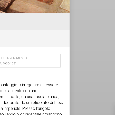
E DI RINVENIMENTO
A:
1930/1931
punteggiato irregolare di tessere
rotta al centro da uno
e in cotto, da una fascia bianca,
 decorato da un reticolato di linee,
ca imperiale. Presso l’angolo
esso l’angolo occidentale rimangono