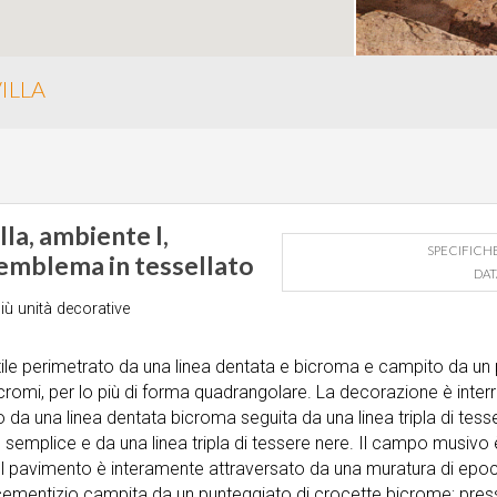
ILLA
illa, ambiente I,
SPECIFICH
emblema in tessellato
DAT
iù unità decorative
ile perimetrato da una linea dentata e bicroma e campito da un 
licromi, per lo più di forma quadrangolare. La decorazione è inter
 una linea dentata bicroma seguita da una linea tripla di tesser
 semplice e da una linea tripla di tessere nere. Il campo musivo è
ti. Il pavimento è interamente attraversato da una muratura di epo
in cementizio campita da un punteggiato di crocette bicrome; pr