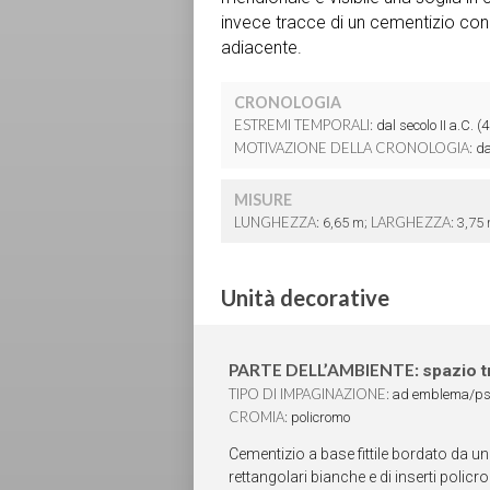
invece tracce di un cementizio con 
adiacente.
CRONOLOGIA
ESTREMI TEMPORALI:
dal secolo II a.C. (4
MOTIVAZIONE DELLA CRONOLOGIA:
dat
MISURE
LUNGHEZZA:
LARGHEZZA:
6,65 m;
3,75 
Unità decorative
PARTE DELL’AMBIENTE:
spazio tr
TIPO DI IMPAGINAZIONE:
ad emblema/p
CROMIA:
policromo
Cementizio a base fittile bordato da u
rettangolari bianche e di inserti policr