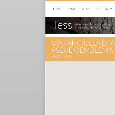
HOME
PROGETTO
RICERCA
Tess
sistema per la catalogazione
informatizzata dei pavimenti an
VIA FANCIULLA DI 
PSEUDOEMBLEMA I
ANZIO ( RM)