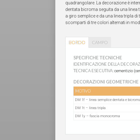
quadrangolare. La decorazione è inte
dentata bicroma seguita da una linea tr
a giro semplice e da una linea tripla di
scomparti di tre colori alternati in mo
BORDO
CAMPO
SPECIFICHE TECNICHE
IDENTIFICAZIONE DELLA DECORA
TECNICA ESECUTIVA:
cementizio (cem
DECORAZIONI GEOMETRICHE
MOTIVO
DM 1f – linea semplice dentata e bicrom
DM 1t – linea tripla
DM 1y – fascia monocroma