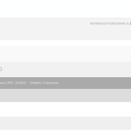
REFERENZA FOTOGRAFICA:
O
a | REF. SCIENT. : Ghedini, Francesca