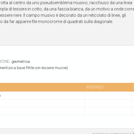
rrotta al centro da uno pseudoemblema musivo, racchiuso da una linea
ipla di tessere in cotto, da una fascia bianca, da un motivo a onde corre
 tessere nere. Il campo musivo è decorato da un reticolato di linee, gli
do da far apparire file monocrome di quadrati sulla diagonale.
ZIONE:
geometrica
entizio a base fittile con tessere musive)
MODULO
a
REFERENZA FOTOGRAFICA: