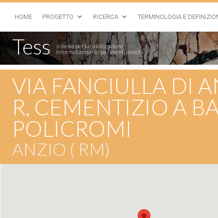
HOME
PROGETTO
RICERCA
TERMINOLOGIA E DEFINIZIO
Tess
sistema per la catalogazione
informatizzata dei pavimenti antichi
VIA FANCIULLA DI A
R, CEMENTIZIO A BA
POLICROMI
ANZIO ( RM)