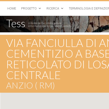
HOME
PROGETTO
RICERCA
TERMINOLOGIA E DEFINIZIO
Tess
sistema per la catalogazione
informatizzata dei pavimenti antichi
VIA FANCIULLA DI AN
CEMENTIZIO A BASE
RETICOLATO DI LO
CENTRALE
ANZIO ( RM)