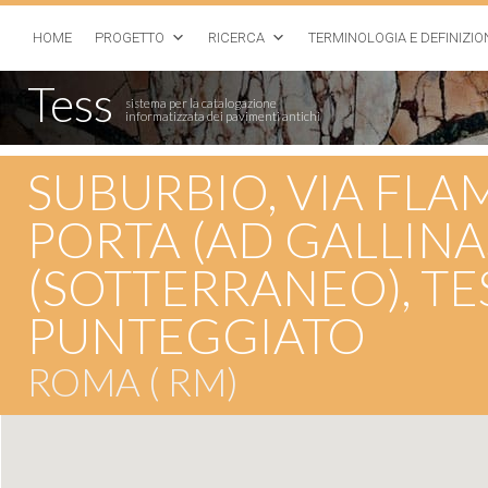
HOME
PROGETTO
RICERCA
TERMINOLOGIA E DEFINIZIO
Tess
sistema per la catalogazione
informatizzata dei pavimenti antichi
SUBURBIO, VIA FLAM
PORTA (AD GALLINA
(SOTTERRANEO), T
PUNTEGGIATO
ROMA ( RM)