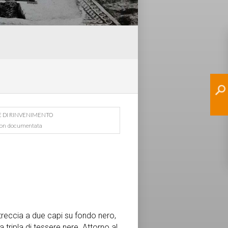
E DI RINVENIMENTO
on documentata
treccia a due capi su fondo nero,
 tripla di tessere nere. Attorno al