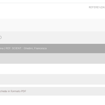
REFERENZA 
O
na | REF. SCIENT. : Ghedini, Francesca
scheda in formato PDF