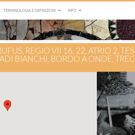
TERMINOLOGIA E DEFINIZIONI
INFO
tichi
RUFUS, REGIO VII 16, 22, ATRIO 2, T
ADI BIANCHI, BORDO A ONDE, TREC