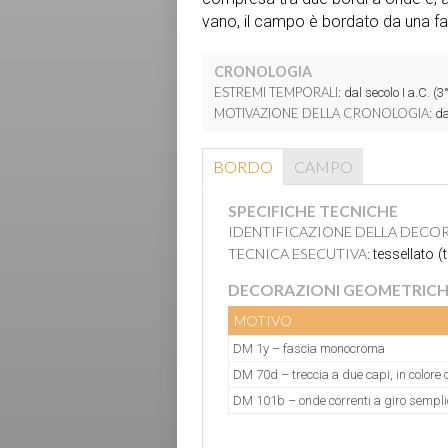
vano, il campo è bordato da una fas
CRONOLOGIA
ESTREMI TEMPORALI:
dal secolo I a.C. (3°
MOTIVAZIONE DELLA CRONOLOGIA:
dat
BORDO
CAMPO
SPECIFICHE TECNICHE
IDENTIFICAZIONE DELLA DECO
TECNICA ESECUTIVA:
tessellato (
DECORAZIONI GEOMETRICH
MOTIVO
DM 1y – fascia monocroma
DM 70d – treccia a due capi, in colore 
DM 101b – onde correnti a giro sempli