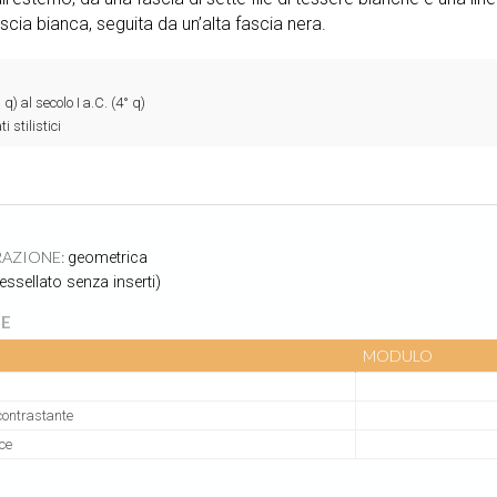
cia bianca, seguita da un’alta fascia nera.
 q) al secolo I a.C. (4° q)
i stilistici
RAZIONE:
geometrica
tessellato senza inserti)
E
MODULO
contrastante
ce