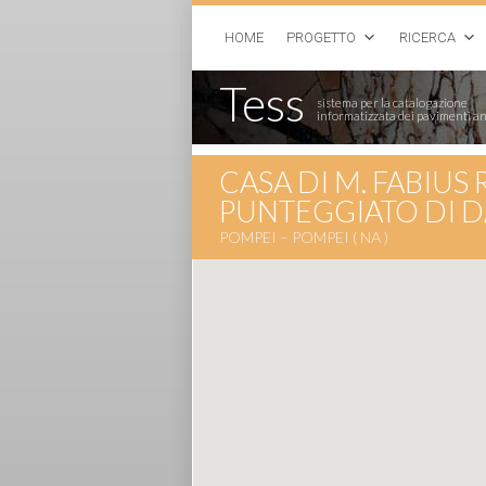
HOME
PROGETTO
RICERCA
Tess
sistema per la catalogazione
informatizzata dei pavimenti an
CASA DI M. FABIUS 
PUNTEGGIATO DI D
POMPEI – POMPEI ( NA )