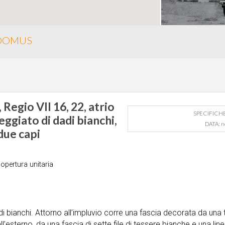
/DOMUS
 Regio VII 16, 22, atrio
SPECIFICH
eggiato di dadi bianchi,
DATA:
n
due capi
opertura unitaria
i bianchi. Attorno all’impluvio corre una fascia decorata da una 
’esterno, da una fascia di sette file di tessere bianche e una linea