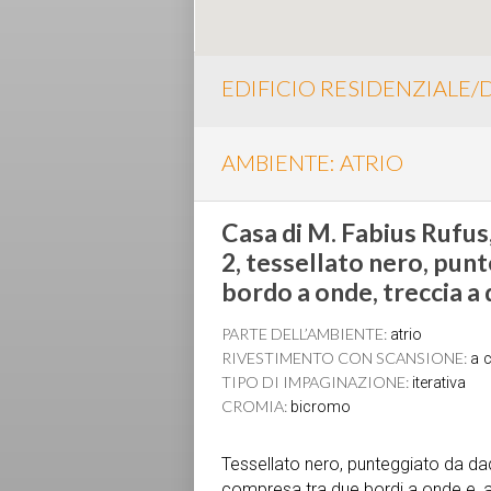
EDIFICIO RESIDENZIALE
AMBIENTE: ATRIO
Casa di M. Fabius Rufus,
2, tessellato nero, punt
bordo a onde, treccia a 
PARTE DELL’AMBIENTE:
atrio
RIVESTIMENTO CON SCANSIONE:
a c
TIPO DI IMPAGINAZIONE:
iterativa
CROMIA:
bicromo
Tessellato nero, punteggiato da dad
compresa tra due bordi a onde e, all