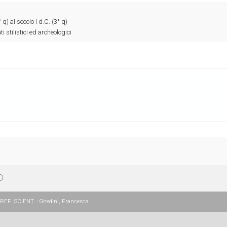
 q) al secolo I d.C. (3° q)
i stilistici ed archeologici
O
REF. SCIENT. : Ghedini, Francesca