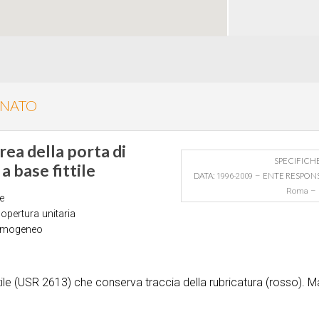
INATO
rea della porta di
SPECIFICH
a base fittile
DATA:
1996-2009 –
ENTE RESPONS
Roma – D
e
opertura unitaria
omogeneo
tile (USR 2613) che conserva traccia della rubricatura (rosso). 