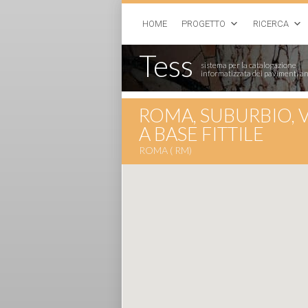
HOME
PROGETTO
RICERCA
Tess
sistema per la catalogazione
informatizzata dei pavimenti an
ROMA, SUBURBIO, 
A BASE FITTILE
ROMA ( RM)