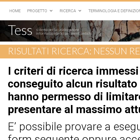
HOME
PROGETTO
RICERCA
TERMINOLOGIA E DEFINIZIO
Tess
sistema per la catalogazione
informatizzata dei pavimenti antichi
RISULTATI RICERCA: NESSUN 
I criteri di ricerca immess
conseguito alcun risultato 
hanno permesso di limitare
presentare al massimo att
E’ possibile provare a esegui
form seguente oppure acced