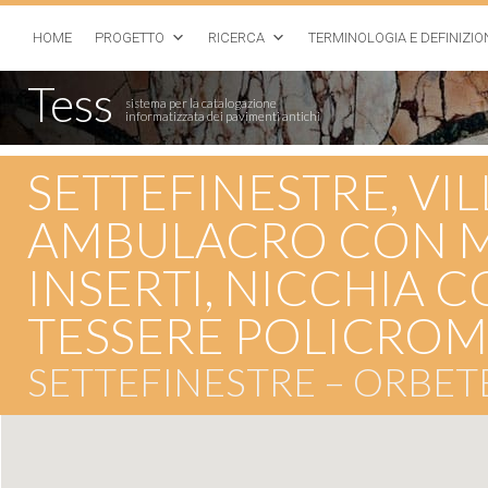
HOME
PROGETTO
RICERCA
TERMINOLOGIA E DEFINIZIO
Tess
sistema per la catalogazione
informatizzata dei pavimenti antichi
SETTEFINESTRE, VILL
AMBULACRO CON M
INSERTI, NICCHIA 
TESSERE POLICROME
SETTEFINESTRE – ORBETE