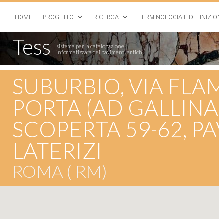
HOME
PROGETTO
RICERCA
TERMINOLOGIA E DEFINIZIO
Tess
sistema per la catalogazione
informatizzata dei pavimenti antichi
SUBURBIO, VIA FLAM
PORTA (AD GALLINA
SCOPERTA 59-62, 
LATERIZI
ROMA ( RM)