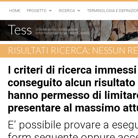
HOME
PROGETTO
RICERCA
TERMINOLOGIA E DEFINIZIO
Tess
sistema per la catalogazione
informatizzata dei pavimenti antichi
RISULTATI RICERCA: NESSUN 
I criteri di ricerca immess
conseguito alcun risultato 
hanno permesso di limitare
presentare al massimo att
E’ possibile provare a esegui
form seguente oppure acced