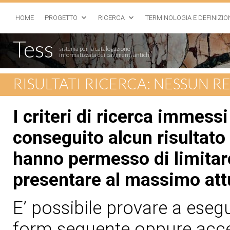
HOME
PROGETTO
RICERCA
TERMINOLOGIA E DEFINIZIO
Tess
sistema per la catalogazione
informatizzata dei pavimenti antichi
RISULTATI RICERCA: NESSUN 
I criteri di ricerca immess
conseguito alcun risultato 
hanno permesso di limitare
presentare al massimo att
E’ possibile provare a esegui
form seguente oppure acced