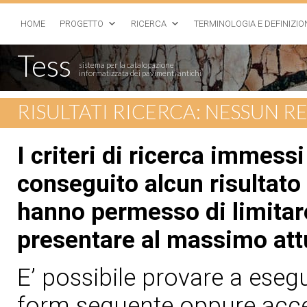
HOME
PROGETTO
RICERCA
TERMINOLOGIA E DEFINIZIO
Tess
sistema per la catalogazione
informatizzata dei pavimenti antichi
RISULTATI RICERCA: NESSUN 
I criteri di ricerca immess
conseguito alcun risultato 
hanno permesso di limitare
presentare al massimo att
E’ possibile provare a esegui
form seguente oppure acced