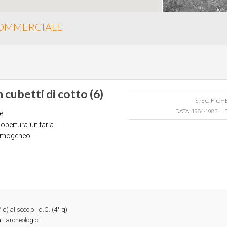
COMMERCIALE
cubetti di cotto (6)
SPECIFICH
DATA:
1984-1985 –
e
opertura unitaria
omogeneo
 q) al secolo I d.C. (4° q)
ti archeologici