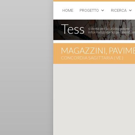
HOME
PROGETTO
RICERCA
Tess
sistema per la catalogazione
informatizzata dei pavimenti an
MAGAZZINI, PAVIME
CONCORDIA SAGITTARIA ( VE )