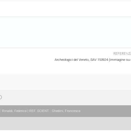
REFERENZ
Archeologici del Veneto, SAV 150924 (immagine su 
O
Rinaldi, Federica | REF. SCIENT. : Ghedini, Francesca