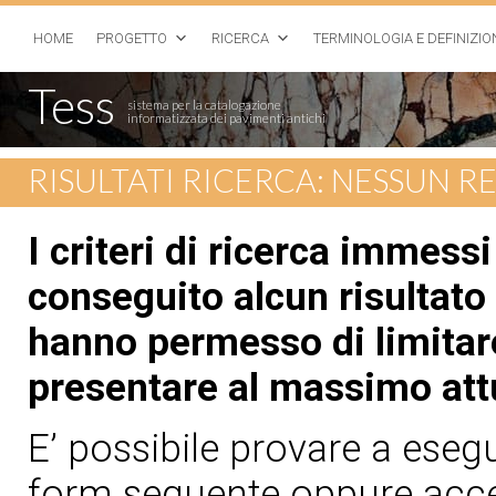
HOME
PROGETTO
RICERCA
TERMINOLOGIA E DEFINIZIO
Tess
sistema per la catalogazione
informatizzata dei pavimenti antichi
RISULTATI RICERCA: NESSUN 
I criteri di ricerca immess
conseguito alcun risultato 
hanno permesso di limitare
presentare al massimo att
E’ possibile provare a esegui
form seguente oppure acced