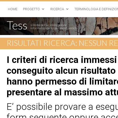
HOME
PROGETTO
RICERCA
TERMINOLOGIA E DEFINIZIO
Tess
sistema per la catalogazione
informatizzata dei pavimenti antichi
RISULTATI RICERCA: NESSUN 
I criteri di ricerca immess
conseguito alcun risultato 
hanno permesso di limitare
presentare al massimo att
E’ possibile provare a esegui
form seguente oppure acced