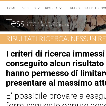
HOME
PROGETTO
RICERCA
TERMINOLOGIA E DEFINIZIO
Tess
sistema per la catalogazione
informatizzata dei pavimenti antichi
RISULTATI RICERCA: NESSUN 
I criteri di ricerca immess
conseguito alcun risultato 
hanno permesso di limitare
presentare al massimo att
E’ possibile provare a esegui
form seguente oppure acced