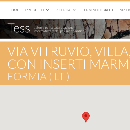
HOME
PROGETTO
RICERCA
TERMINOLOGIA E DEFINIZIO
Tess
sistema per la catalogazione
informatizzata dei pavimenti antichi
VIA VITRUVIO, VILL
CON INSERTI MARM
FORMIA ( LT )