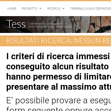
HOME
PROGETTO
RICERCA
TERMINOLOGIA E DEFINIZIO
Tess
sistema per la catalogazione
informatizzata dei pavimenti antichi
RISULTATI RICERCA: NESSUN 
I criteri di ricerca immess
conseguito alcun risultato 
hanno permesso di limitare
presentare al massimo att
E’ possibile provare a esegui
form seguente oppure acced