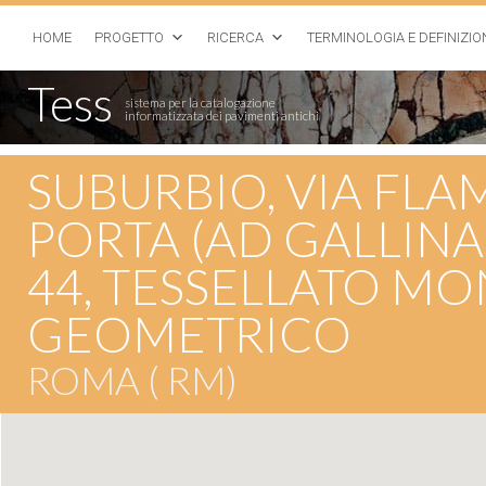
HOME
PROGETTO
RICERCA
TERMINOLOGIA E DEFINIZIO
Tess
sistema per la catalogazione
informatizzata dei pavimenti antichi
SUBURBIO, VIA FLAM
PORTA (AD GALLINA
44, TESSELLATO 
GEOMETRICO
ROMA ( RM)