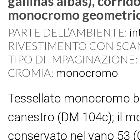
gallinas albas), corrido
monocromo geometri
PARTE DELL’AMBIENTE:
in
RIVESTIMENTO CON SCA
TIPO DI IMPAGINAZIONE:
CROMIA:
monocromo
Tessellato monocromo bi
canestro (DM 104c); il mo
conservato nel vano 53 (C