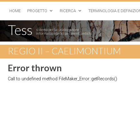
HOME
PROGETTO
RICERCA
TERMINOLOGIA E DEFINIZIO
Tess
sistema per la catalogazione
informatizzata dei pavimenti antichi
REGIO II – CAELIMONTIUM
Error thrown
Call to undefined method FileMaker_Error::getRecords()